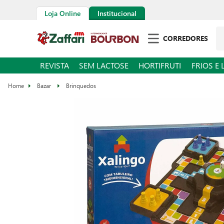
Loja Online
Institucional
Pe
CORREDORES
REVISTA
SEM LACTOSE
HORTIFRUTI
FRIOS E 