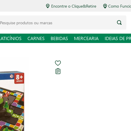
Encontre o Clique&Retire
Como Funciona o Delivery
squise produtos ou marcas
LATICÍNIOS
CARNES
BEBIDAS
MERCEARIA
IDEIAS DE P