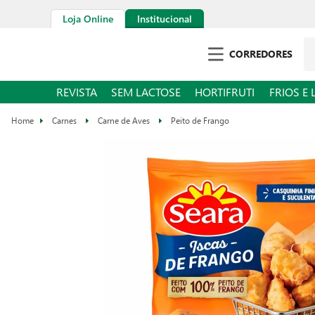
Loja Online
Institucional
CORREDORES
REVISTA
SEM LACTOSE
HORTIFRUTI
FRIOS E 
Carnes
Carne de Aves
Peito de Frango