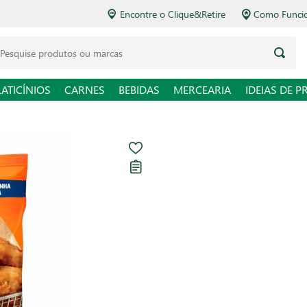
Encontre o Clique&Retire
Como Funcio
LATICÍNIOS
CARNES
BEBIDAS
MERCEARIA
IDEIAS DE P
Iscas de Peit
Seara 300g
Carregando avaliações...
R$ 16,98
R$ 56,60 / kg
Em até
1
x de
R$ 16,98
sem