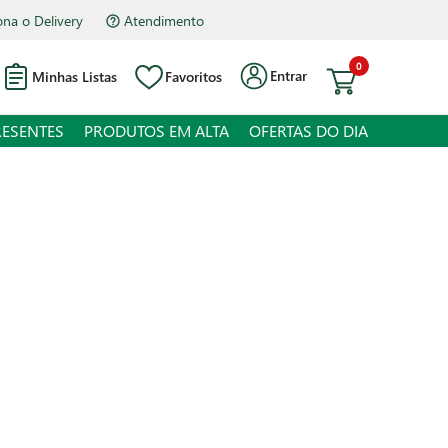
na o Delivery
Atendimento
0
Entrar
Minhas Listas
Favoritos
RESENTES
PRODUTOS EM ALTA
OFERTAS DO DIA
o de Frango Empanado Congelado
 juros