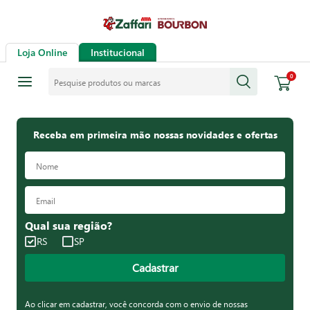
Loja Online
Institucional
Pesquise produtos ou marcas
0
Receba em primeira mão nossas novidades e ofertas
Qual sua região?
RS
SP
Cadastrar
Ao clicar em cadastrar, você concorda com o envio de nossas