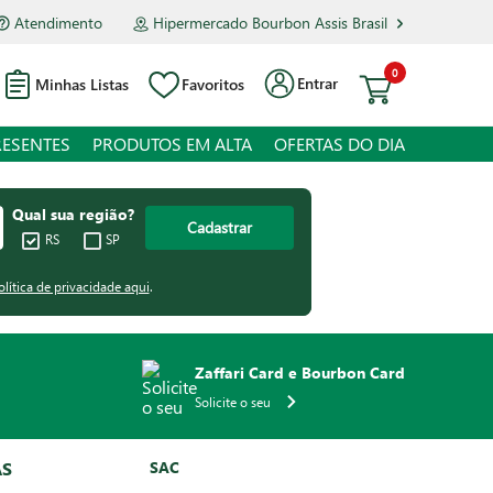
Atendimento
Hipermercado Bourbon Assis Brasil
0
Entrar
Minhas Listas
Favoritos
RESENTES
PRODUTOS EM ALTA
OFERTAS DO DIA
Qual sua região?
Cadastrar
RS
SP
olítica de privacidade aqui
.
Zaffari Card e Bourbon Card
Solicite o seu
AS
SAC