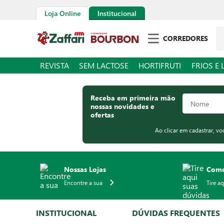
Loja Online
Institucional
Pe
CORREDORES
REVISTA
SEM LACTOSE
HORTIFRUTI
FRIOS E 
Receba em primeira mão
nossas novidades e
ofertas
Ao clicar em cadastrar, v
Nossas Lojas
Como
Encontre a sua
Tire a
INSTITUCIONAL
DÚVIDAS FREQUENTES