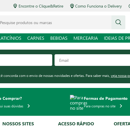
Encontre o Clique&Retire
Como Funciona o Delivery
squise produtos ou marcas
LATICÍNIOS
CARNES
BEBIDAS
MERCEARIA
IDEIAS DE P
ocê concorda com o envio de nossas novidades e ofertas. Para saber mais,
veja nossa p
 Comprar?
Formas de Pagamento
qui suas dúvidas
Para compras no site
NOSSOS SITES
ACESSO RÁPIDO
OFERT