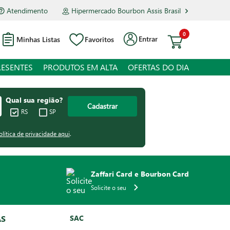
Atendimento
Hipermercado Bourbon Assis Brasil
0
Entrar
Minhas Listas
Favoritos
RESENTES
PRODUTOS EM ALTA
OFERTAS DO DIA
Qual sua região?
Cadastrar
RS
SP
olítica de privacidade aqui
.
Zaffari Card e Bourbon Card
Solicite o seu
AS
SAC