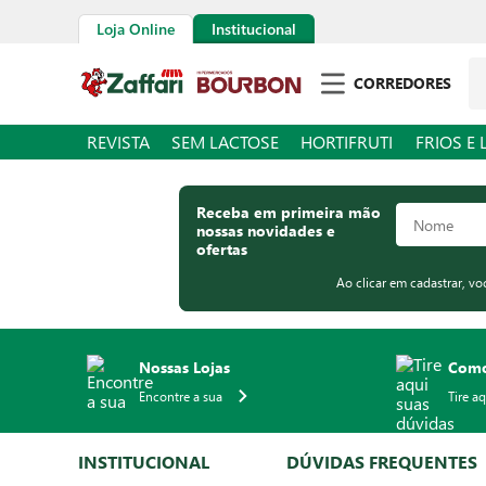
Loja Online
Institucional
Pe
CORREDORES
REVISTA
SEM LACTOSE
HORTIFRUTI
FRIOS E 
Receba em primeira mão
nossas novidades e
ofertas
Ao clicar em cadastrar, v
Nossas Lojas
Como
Encontre a sua
Tire a
INSTITUCIONAL
DÚVIDAS FREQUENTES