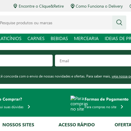
Encontre o Clique&Retire
Como Funciona o Delivery
squise produtos ou marcas
LATICÍNIOS
CARNES
BEBIDAS
MERCEARIA
IDEIAS DE P
ocê concorda com o envio de nossas novidades e ofertas. Para saber mais,
veja nossa p
 Comprar?
Formas de Pagamento
qui suas dúvidas
Para compras no site
NOSSOS SITES
ACESSO RÁPIDO
OFERT