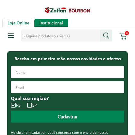
Loja Online
Institucional
Pesquise produtos ou marcas
0
Receba em primeira mão nossas novidades e ofertas
Qual sua região?
RS
SP
Cadastrar
Ao clicar em cadastrar, você concorda com o envio de nossas