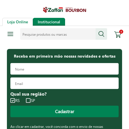
Loja Online
Institucional
Pesquise produtos ou marcas
0
Receba em primeira mão nossas novidades e ofertas
Qual sua região?
RS
SP
Cadastrar
Ao clicar em cadastrar, você concorda com o envio de nossas