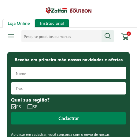
Loja Online
Institucional
Pesquise produtos ou marcas
0
Receba em primeira mão nossas novidades e ofertas
Qual sua região?
RS
SP
Cadastrar
Ao clicar em cadastrar, você concorda com o envio de nossas