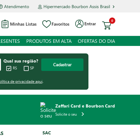
Atendimento
Hipermercado Bourbon Assis Brasil
0
Entrar
Minhas Listas
Favoritos
RESENTES
PRODUTOS EM ALTA
OFERTAS DO DIA
Qual sua região?
Cadastrar
RS
SP
olítica de privacidade aqui
.
Zaffari Card e Bourbon Card
Solicite o seu
AS
SAC