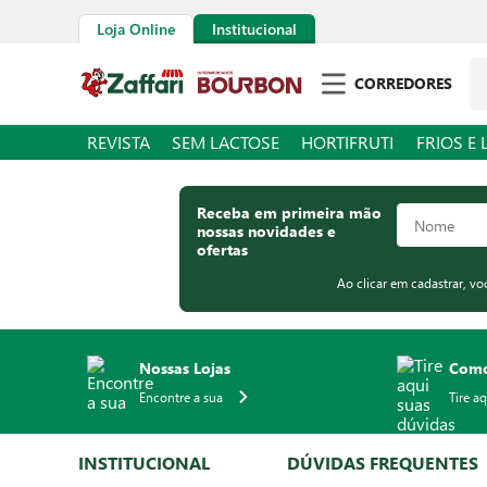
Loja Online
Institucional
Pe
CORREDORES
REVISTA
SEM LACTOSE
HORTIFRUTI
FRIOS E 
Receba em primeira mão
nossas novidades e
ofertas
Ao clicar em cadastrar, v
Nossas Lojas
Como
Encontre a sua
Tire a
INSTITUCIONAL
DÚVIDAS FREQUENTES