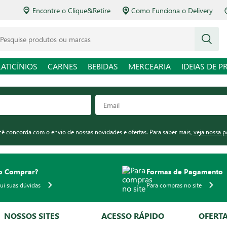
Encontre o Clique&Retire
Como Funciona o Delivery
squise produtos ou marcas
LATICÍNIOS
CARNES
BEBIDAS
MERCEARIA
IDEIAS DE P
ocê concorda com o envio de nossas novidades e ofertas. Para saber mais,
veja nossa p
 Comprar?
Formas de Pagamento
qui suas dúvidas
Para compras no site
NOSSOS SITES
ACESSO RÁPIDO
OFERT