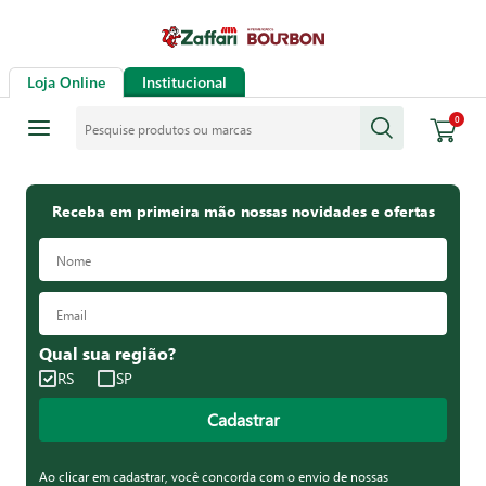
Loja Online
Institucional
Pesquise produtos ou marcas
0
Receba em primeira mão nossas novidades e ofertas
Qual sua região?
RS
SP
Cadastrar
Ao clicar em cadastrar, você concorda com o envio de nossas