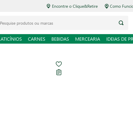
Encontre o Clique&Retire
Como Funciona o Delivery
squise produtos ou marcas
LATICÍNIOS
CARNES
BEBIDAS
MERCEARIA
IDEIAS DE P