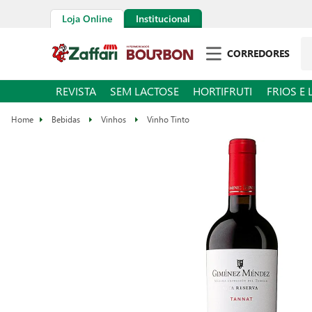
Loja Online
Institucional
Pe
CORREDORES
REVISTA
SEM LACTOSE
HORTIFRUTI
FRIOS E 