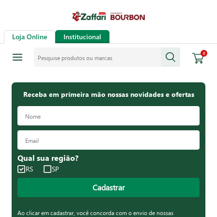
Loja Online
Institucional
Pesquise produtos ou marcas
0
Receba em primeira mão nossas novidades e ofertas
Qual sua região?
RS
SP
Cadastrar
Ao clicar em cadastrar, você concorda com o envio de nossas