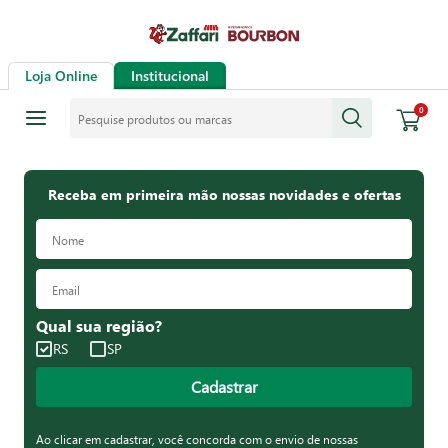
Loja Online
Institucional
Pesquise produtos ou marcas
0
Receba em primeira mão nossas novidades e ofertas
Qual sua região?
RS
SP
Cadastrar
Ao clicar em cadastrar, você concorda com o envio de nossas