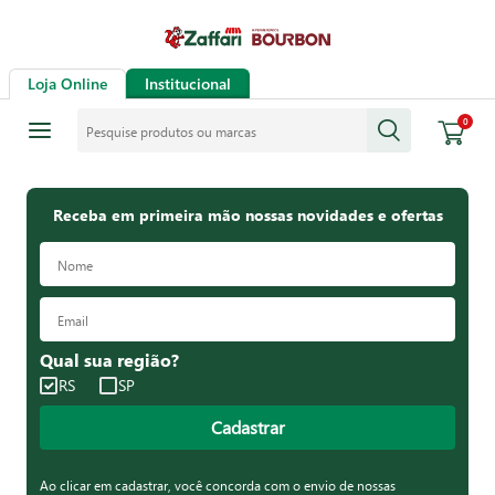
Loja Online
Institucional
Pesquise produtos ou marcas
0
Receba em primeira mão nossas novidades e ofertas
Qual sua região?
RS
SP
Cadastrar
Ao clicar em cadastrar, você concorda com o envio de nossas