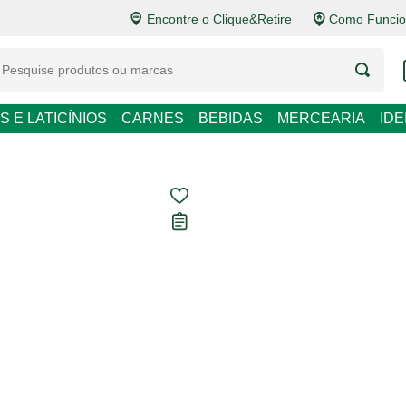
Encontre o Clique&Retire
Como Funcio
LATICÍNIOS
CARNES
BEBIDAS
MERCEARIA
IDEIAS DE P
Frango Caipir
Do Campo
Carregando avaliações...
R$ 45,93
R$ 23,80 / kg
Em até
1
x de
R$ 45,93
sem