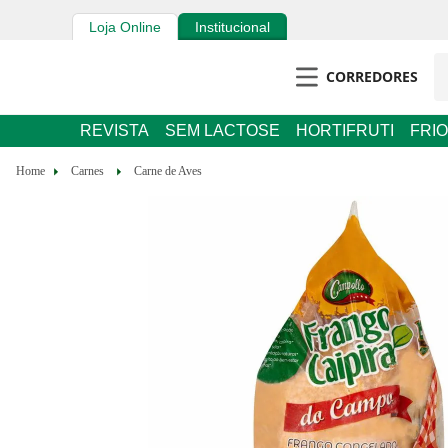
Loja Online
Institucional
CORREDORES
REVISTA
SEM LACTOSE
HORTIFRUTI
FRIOS E 
Carnes
Carne de Aves