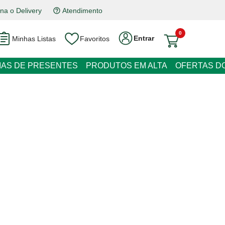
na o Delivery
Atendimento
0
Entrar
Minhas Listas
Favoritos
RESENTES
PRODUTOS EM ALTA
OFERTAS DO DIA
a Inteiro Congelado com Miúdos
 juros