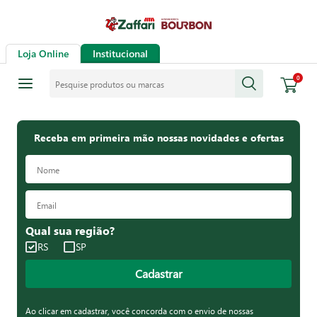
Loja Online
Institucional
Pesquise produtos ou marcas
0
Receba em primeira mão nossas novidades e ofertas
Qual sua região?
RS
SP
Cadastrar
Ao clicar em cadastrar, você concorda com o envio de nossas