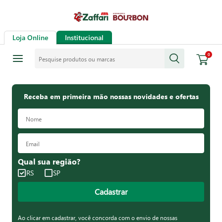
Loja Online
Institucional
Pesquise produtos ou marcas
0
Receba em primeira mão nossas novidades e ofertas
Qual sua região?
RS
SP
Cadastrar
Ao clicar em cadastrar, você concorda com o envio de nossas