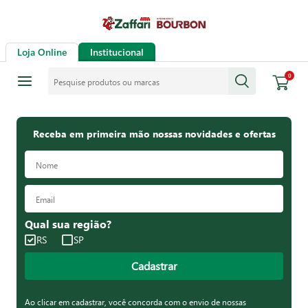
Loja Online
Institucional
Pesquise produtos ou marcas
0
Receba em primeira mão nossas novidades e ofertas
Qual sua região?
RS
SP
Cadastrar
Ao clicar em cadastrar, você concorda com o envio de nossas