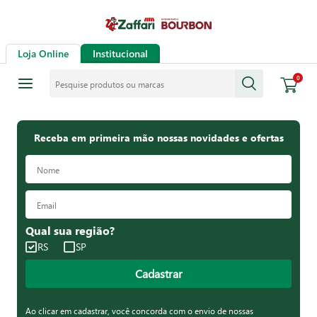
Loja Online
Institucional
Pesquise produtos ou marcas
0
Receba em primeira mão nossas novidades e ofertas
Qual sua região?
RS
SP
Cadastrar
Ao clicar em cadastrar, você concorda com o envio de nossas