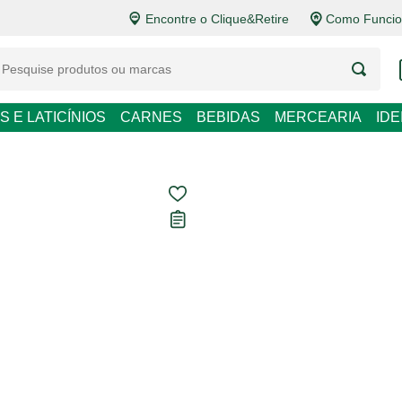
Encontre o Clique&Retire
Como Funcio
LATICÍNIOS
CARNES
BEBIDAS
MERCEARIA
IDEIAS DE P
Filtro de Linha
Tomadas Force
Carregando avaliações...
R$ 69,90
R$ 69,90 / un
Em até
1
x de
R$ 69,90
sem