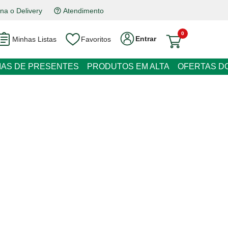
na o Delivery
Atendimento
0
Entrar
Minhas Listas
Favoritos
RESENTES
PRODUTOS EM ALTA
OFERTAS DO DIA
 com Proteção Elétrica 5006 6
line
 juros