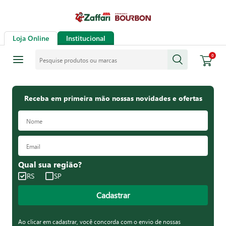
Loja Online
Institucional
Pesquise produtos ou marcas
0
Receba em primeira mão nossas novidades e ofertas
Qual sua região?
RS
SP
Cadastrar
Ao clicar em cadastrar, você concorda com o envio de nossas