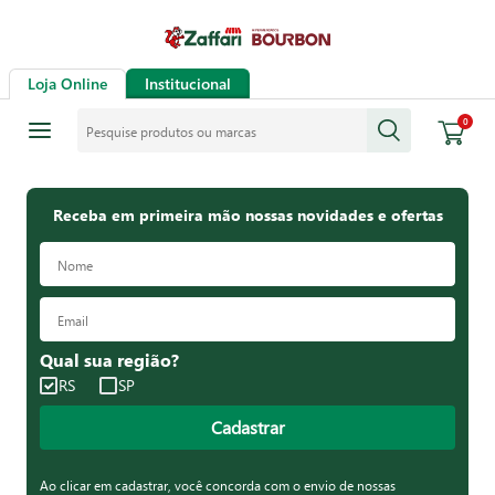
Loja Online
Institucional
Pesquise produtos ou marcas
0
Receba em primeira mão nossas novidades e ofertas
Qual sua região?
RS
SP
Cadastrar
Ao clicar em cadastrar, você concorda com o envio de nossas