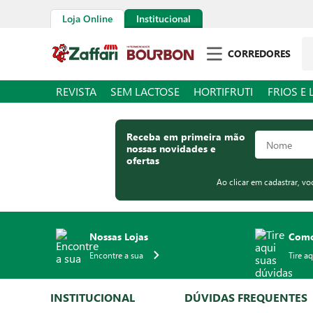
Loja Online
Institucional
Pe
CORREDORES
REVISTA
SEM LACTOSE
HORTIFRUTI
FRIOS E 
Receba em primeira mão
nossas novidades e
ofertas
Ao clicar em cadastrar, v
Nossas Lojas
Como
Encontre a sua
Tire a
INSTITUCIONAL
DÚVIDAS FREQUENTES