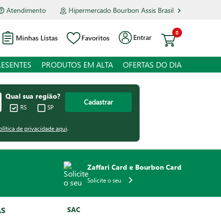
Atendimento
Hipermercado Bourbon Assis Brasil
0
Entrar
Minhas Listas
Favoritos
RESENTES
PRODUTOS EM ALTA
OFERTAS DO DIA
Qual sua região?
Cadastrar
RS
SP
olítica de privacidade aqui
.
Zaffari Card e Bourbon Card
Solicite o seu
AS
SAC