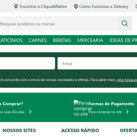
Encontre o Clique&Retire
Como Funciona o Delivery
squise produtos ou marcas
LATICÍNIOS
CARNES
BEBIDAS
MERCEARIA
IDEIAS DE P
ocê concorda com o envio de nossas novidades e ofertas. Para saber mais,
veja nossa p
 Comprar?
Formas de Pagamento
qui suas dúvidas
Para compras no site
NOSSOS SITES
ACESSO RÁPIDO
OFERT