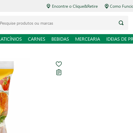
Encontre o Clique&Retire
Como Funciona o Delivery
squise produtos ou marcas
LATICÍNIOS
CARNES
BEBIDAS
MERCEARIA
IDEIAS DE P