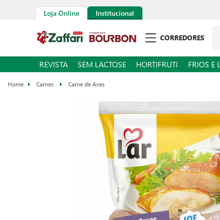
Loja Online
Institucional
Pe
CORREDORES
REVISTA
SEM LACTOSE
HORTIFRUTI
FRIOS E 