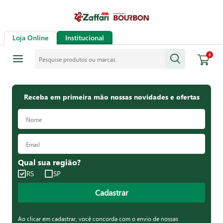
Loja Online
Institucional
Pesquise produtos ou marcas
0
Receba em primeira mão nossas novidades e ofertas
Qual sua região?
RS
SP
Cadastrar
Ao clicar em cadastrar, você concorda com o envio de nossas