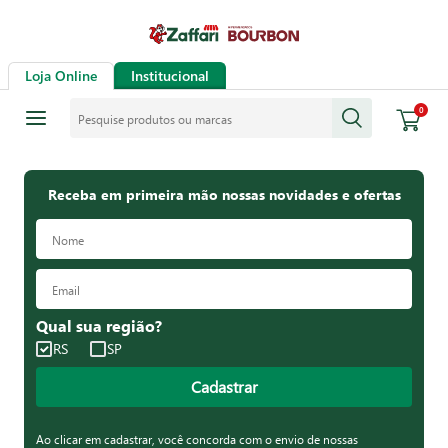
Loja Online
Institucional
Pesquise produtos ou marcas
0
Receba em primeira mão nossas novidades e ofertas
Qual sua região?
RS
SP
Cadastrar
Ao clicar em cadastrar, você concorda com o envio de nossas