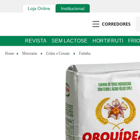
Loja Online
Institucional
CORREDORES
REVISTA
SEM LACTOSE
HORTIFRUTI
FRIOS E 
Mercearia
Grãos e Cereais
Farinha