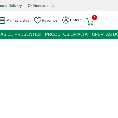
na o Delivery
Atendimento
0
Entrar
Minhas Listas
Favoritos
RESENTES
PRODUTOS EM ALTA
OFERTAS DO DIA
go Orquídea 1kg
juros
o