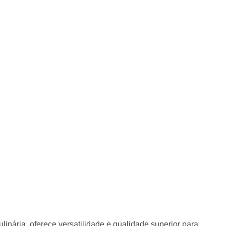
 seu cartão Zaffari ou Bourbon e acumule pontos
:
1005213
a, oferece versatilidade e qualidade superior para diversas