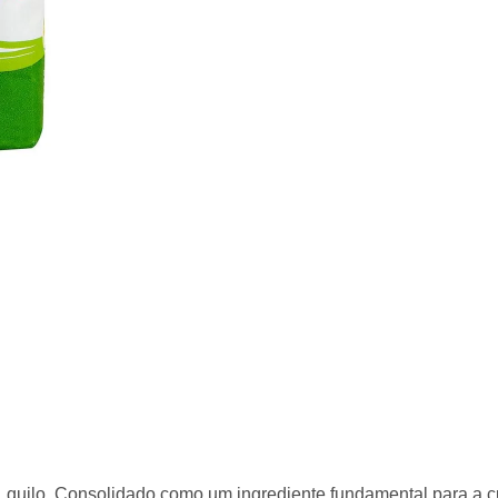
Compre com o
Ver mais produtos
Orquídea
lo. Consolidado como um ingrediente fundamental para a culinári