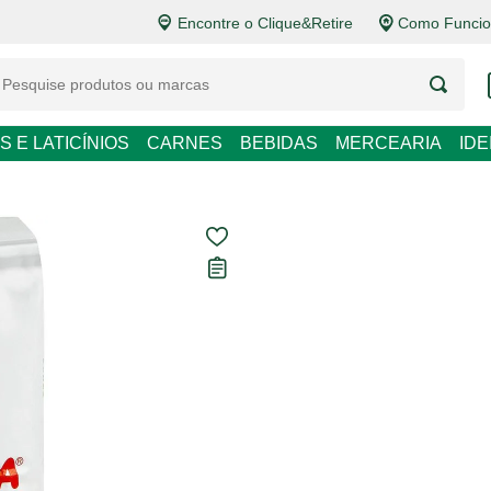
Encontre o Clique&Retire
Como Funcio
LATICÍNIOS
CARNES
BEBIDAS
MERCEARIA
IDEIAS DE P
Farinha de Tri
Carregando avaliações...
R$ 3,99
R$ 3,99 / kg
Em até
1
x de
R$ 3,99
sem 
Ver opções de pagament