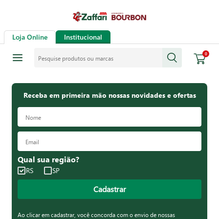
Loja Online
Institucional
Pesquise produtos ou marcas
0
Receba em primeira mão nossas novidades e ofertas
Qual sua região?
RS
SP
Cadastrar
Ao clicar em cadastrar, você concorda com o envio de nossas