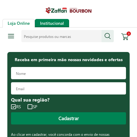
Loja Online
Institucional
Pesquise produtos ou marcas
0
Receba em primeira mão nossas novidades e ofertas
Qual sua região?
RS
SP
Cadastrar
Ao clicar em cadastrar, você concorda com o envio de nossas