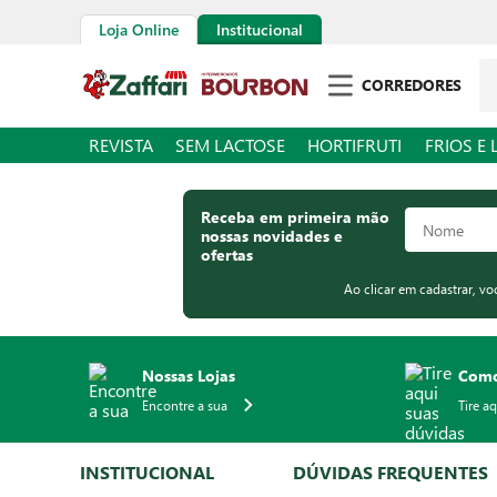
Loja Online
Institucional
Pe
CORREDORES
REVISTA
SEM LACTOSE
HORTIFRUTI
FRIOS E 
Receba em primeira mão
nossas novidades e
ofertas
Ao clicar em cadastrar, v
Nossas Lojas
Como
Encontre a sua
Tire a
INSTITUCIONAL
DÚVIDAS FREQUENTES