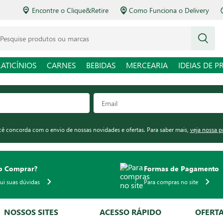
Encontre o Clique&Retire
Como Funciona o Delivery
squise produtos ou marcas
LATICÍNIOS
CARNES
BEBIDAS
MERCEARIA
IDEIAS DE P
ocê concorda com o envio de nossas novidades e ofertas. Para saber mais,
veja nossa p
 Comprar?
Formas de Pagamento
qui suas dúvidas
Para compras no site
NOSSOS SITES
ACESSO RÁPIDO
OFERT