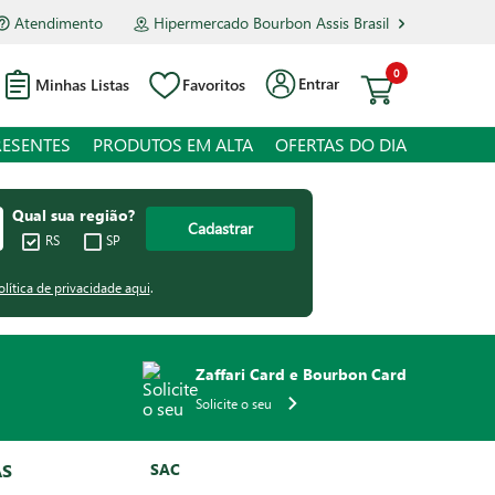
Atendimento
Hipermercado Bourbon Assis Brasil
0
Entrar
Minhas Listas
Favoritos
RESENTES
PRODUTOS EM ALTA
OFERTAS DO DIA
Qual sua região?
Cadastrar
RS
SP
olítica de privacidade aqui
.
Zaffari Card e Bourbon Card
Solicite o seu
AS
SAC