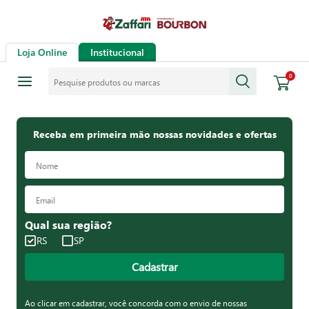
Loja Online
Institucional
Pesquise produtos ou marcas
0
Receba em primeira mão nossas novidades e ofertas
Qual sua região?
RS
SP
Cadastrar
Ao clicar em cadastrar, você concorda com o envio de nossas