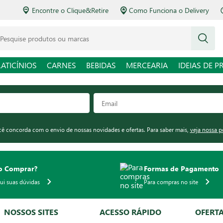
Encontre o Clique&Retire
Como Funciona o Delivery
squise produtos ou marcas
LATICÍNIOS
CARNES
BEBIDAS
MERCEARIA
IDEIAS DE P
ocê concorda com o envio de nossas novidades e ofertas. Para saber mais,
veja nossa p
 Comprar?
Formas de Pagamento
qui suas dúvidas
Para compras no site
NOSSOS SITES
ACESSO RÁPIDO
OFERT