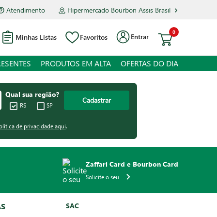
Atendimento
Hipermercado Bourbon Assis Brasil
0
Entrar
Minhas Listas
Favoritos
RESENTES
PRODUTOS EM ALTA
OFERTAS DO DIA
Qual sua região?
Cadastrar
RS
SP
olítica de privacidade aqui
.
Zaffari Card e Bourbon Card
Solicite o seu
AS
SAC