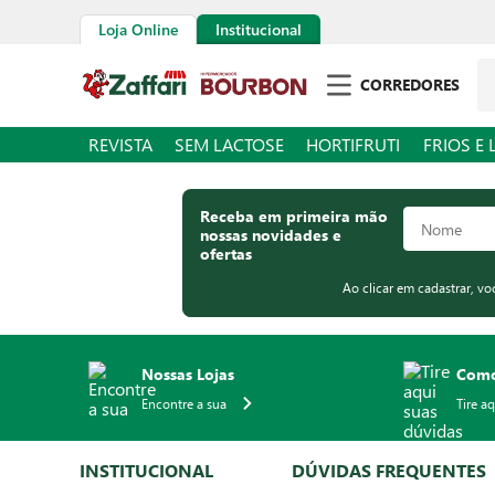
Loja Online
Institucional
Pe
CORREDORES
REVISTA
SEM LACTOSE
HORTIFRUTI
FRIOS E 
Receba em primeira mão
nossas novidades e
ofertas
Ao clicar em cadastrar, v
Nossas Lojas
Como
Encontre a sua
Tire a
INSTITUCIONAL
DÚVIDAS FREQUENTES