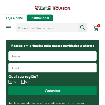
Loja Online
Institucional
Pesquise produtos ou marcas
0
Receba em primeira mão nossas novidades e ofertas
Qual sua região?
RS
SP
Cadastrar
Ao clicar em cadastrar, você concorda com o envio de nossas