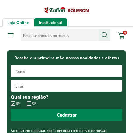
Loja Online
Institucional
Pesquise produtos ou marcas
0
Receba em primeira mão nossas novidades e ofertas
Qual sua região?
RS
SP
Cadastrar
Ao clicar em cadastrar, você concorda com o envio de nossas