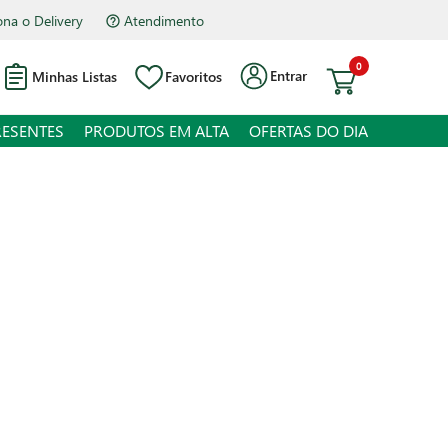
na o Delivery
Atendimento
0
Entrar
Minhas Listas
Favoritos
RESENTES
PRODUTOS EM ALTA
OFERTAS DO DIA
Curaprox 5460 Ultra Soft
 juros
o