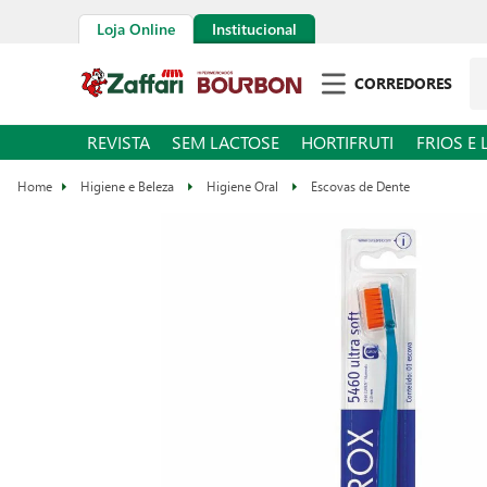
Loja Online
Institucional
CORREDORES
REVISTA
SEM LACTOSE
HORTIFRUTI
FRIOS E 
Higiene e Beleza
Higiene Oral
Escovas de Dente