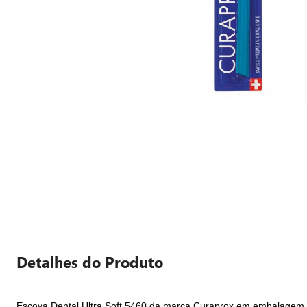
Detalhes do Produto
Escova Dental Ultra Soft 5460 da marca Curaprox em embalagem c