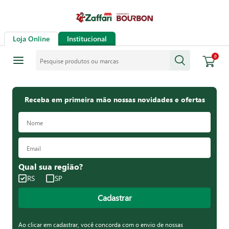
Loja Online
Institucional
Pesquise produtos ou marcas
0
Receba em primeira mão nossas novidades e ofertas
Qual sua região?
RS
SP
Cadastrar
Ao clicar em cadastrar, você concorda com o envio de nossas