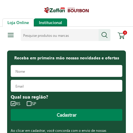
Loja Online
Institucional
Pesquise produtos ou marcas
0
Receba em primeira mão nossas novidades e ofertas
Qual sua região?
RS
SP
Cadastrar
Ao clicar em cadastrar, você concorda com o envio de nossas