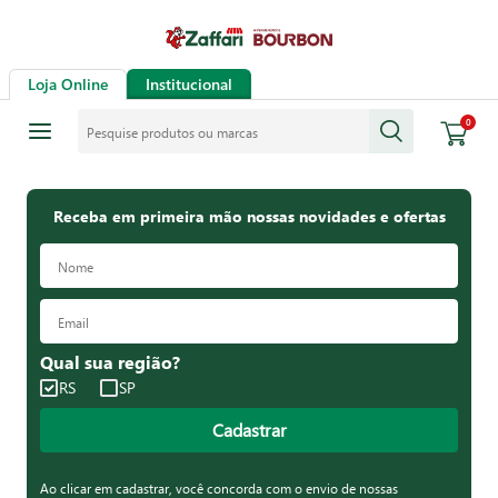
Loja Online
Institucional
Pesquise produtos ou marcas
0
Receba em primeira mão nossas novidades e ofertas
Qual sua região?
RS
SP
Cadastrar
Ao clicar em cadastrar, você concorda com o envio de nossas