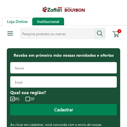
Loja Online
Institucional
Pesquise produtos ou marcas
0
Receba em primeira mão nossas novidades e ofertas
Qual sua região?
RS
SP
Cadastrar
Ao clicar em cadastrar, você concorda com o envio de nossas