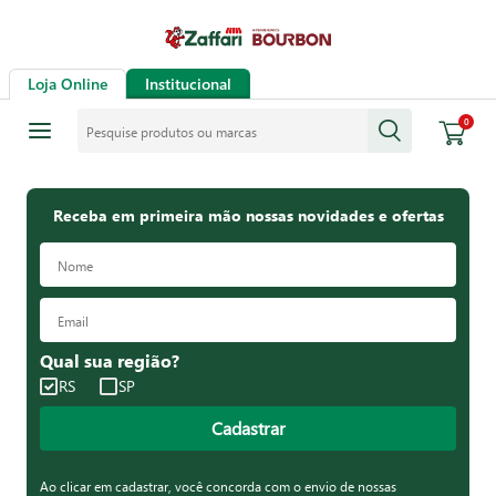
Loja Online
Institucional
Pesquise produtos ou marcas
0
Receba em primeira mão nossas novidades e ofertas
Qual sua região?
RS
SP
Cadastrar
Ao clicar em cadastrar, você concorda com o envio de nossas