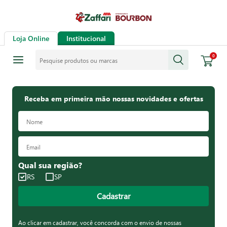
Loja Online
Institucional
Pesquise produtos ou marcas
0
Receba em primeira mão nossas novidades e ofertas
Qual sua região?
RS
SP
Cadastrar
Ao clicar em cadastrar, você concorda com o envio de nossas