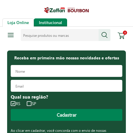
Loja Online
Institucional
Pesquise produtos ou marcas
0
Receba em primeira mão nossas novidades e ofertas
Qual sua região?
RS
SP
Cadastrar
Ao clicar em cadastrar, você concorda com o envio de nossas