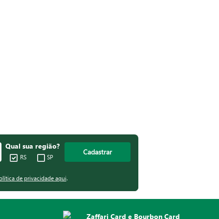
Qual sua região?
Cadastrar
RS
SP
olítica de privacidade aqui
.
Zaffari Card e Bourbon Card