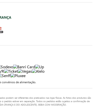
URANÇA
 convênios de alimentação.
ados podem ser diferentes dos praticados nas lojas físicas. As fotos dos produtos são
do o pedido estiver em separação. Todos os pedidos estão sujeitos a confirmação de
UTO DA CRIANÇA E DO ADOLESCENTE). BEBA COM MODERAÇÃO.