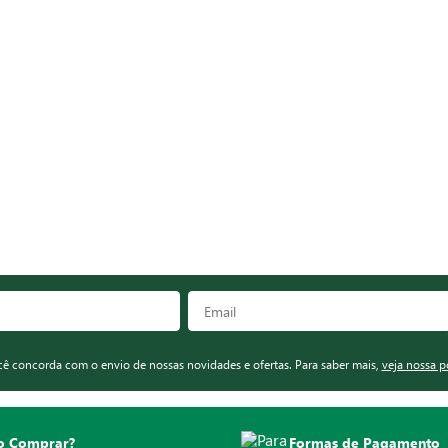
ocê concorda com o envio de nossas novidades e ofertas. Para saber mais,
veja nossa p
 Comprar?
Formas de Pagamento