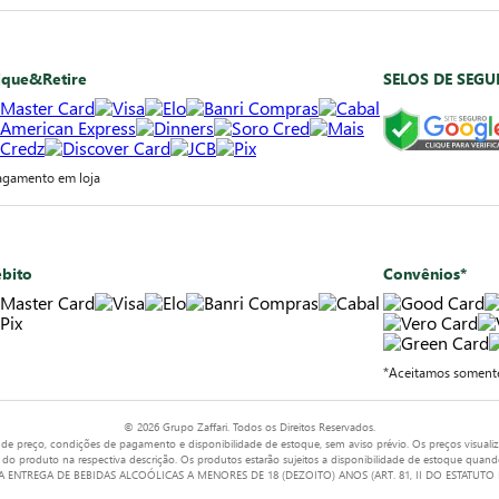
ique&Retire
SELOS DE SEG
agamento em loja
bito
Convênios*
*Aceitamos somente
© 2026 Grupo Zaffari. Todos os Direitos Reservados.
o de preço, condições de pagamento e disponibilidade de estoque, sem aviso prévio. Os preços visualiz
 do produto na respectiva descrição. Os produtos estarão sujeitos a disponibilidade de estoque quan
 E A ENTREGA DE BEBIDAS ALCOÓLICAS A MENORES DE 18 (DEZOITO) ANOS (ART. 81, II DO ESTAT