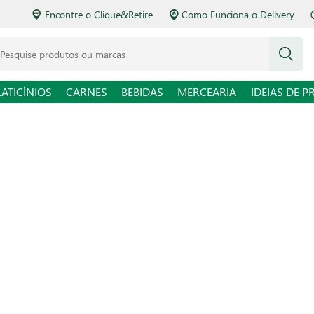
Encontre o Clique&Retire
Como Funciona o Delivery
squise produtos ou marcas
LATICÍNIOS
CARNES
BEBIDAS
MERCEARIA
IDEIAS DE P