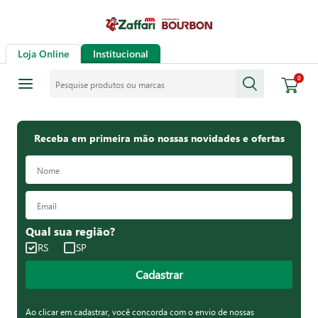
Loja Online
Institucional
Pesquise produtos ou marcas
0
Receba em primeira mão nossas novidades e ofertas
Qual sua região?
RS
SP
Cadastrar
Ao clicar em cadastrar, você concorda com o envio de nossas