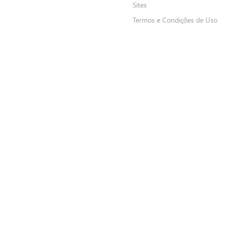
Sites
Termos e Condições de Uso
FORMAS DE PAGAMENTO LOJA ONLINE
Delivery
Cl
*Somente crédito
*P
FORMAS DE PAGAMENTO LOJAS FÍSICAS
Crédito
Dé