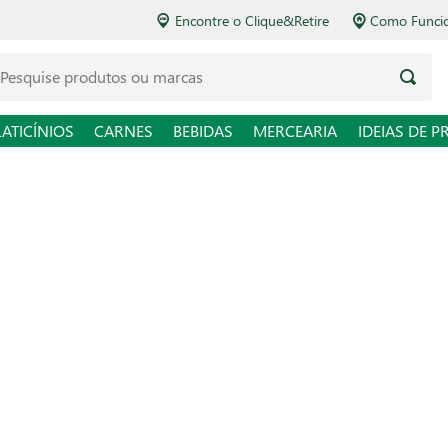
Encontre o Clique&Retire
Como Funciona o Delivery
squise produtos ou marcas
LATICÍNIOS
CARNES
BEBIDAS
MERCEARIA
IDEIAS DE P