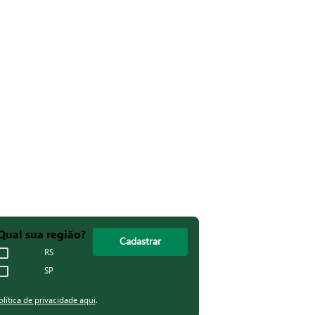
Qual sua região?
Cadastrar
RS
SP
olítica de privacidade aqui
.