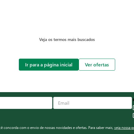
Veja os termos mais buscados
Ir para a página inicial
Ver ofertas
ocê concorda com o envio de nossas novidades e ofertas. Para saber mais,
veja nossa p