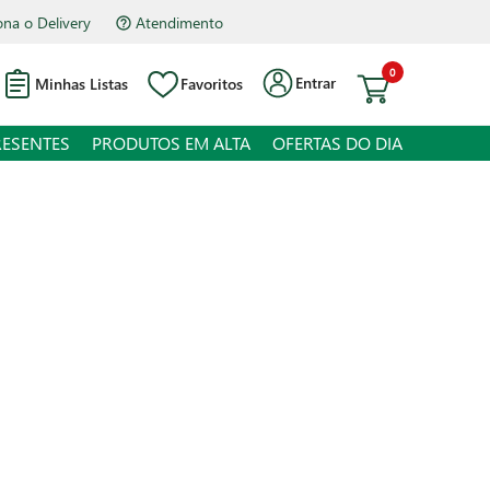
Atendimento
Hipermercado Bourbon Assis Brasil
0
Entrar
Minhas Listas
Favoritos
RESENTES
PRODUTOS EM ALTA
OFERTAS DO DIA