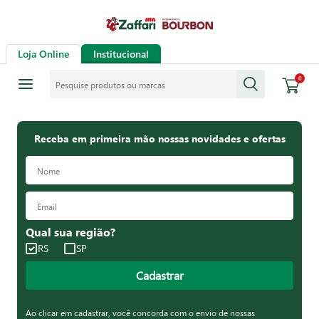
Loja Online
Institucional
Pesquise produtos ou marcas
0
Receba em primeira mão nossas novidades e ofertas
Qual sua região?
RS
SP
Cadastrar
Ao clicar em cadastrar, você concorda com o envio de nossas