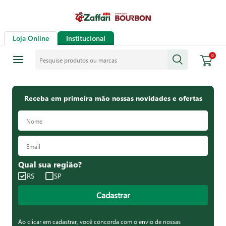
Loja Online
Institucional
Pesquise produtos ou marcas
0
Receba em primeira mão nossas novidades e ofertas
Qual sua região?
RS
SP
Cadastrar
Ao clicar em cadastrar, você concorda com o envio de nossas