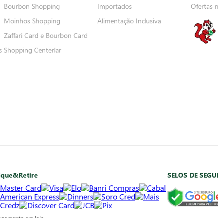
Bourbon Shopping
Importados
Ofertas 
Moinhos Shopping
Alimentação Inclusiva
Zaffari Card e Bourbon Card
s
Shopping Centerlar
ique&Retire
SELOS DE SEG