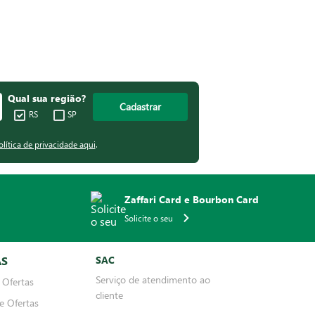
Qual sua região?
Cadastrar
RS
SP
olítica de privacidade aqui
.
Zaffari Card e Bourbon Card
Solicite o seu
AS
SAC
Serviço de atendimento ao
 Ofertas
cliente
e Ofertas