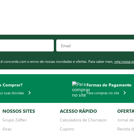
ocê concorda com o envio de nossas novidades e ofertas. Para saber mais,
veja nossa p
 Comprar?
Formas de Pagamento
qui suas dúvidas
Para compras no site
NOSSOS SITES
ACESSO RÁPIDO
OFERT
Grupo Zaffari
Calculadora de Churrasco
Jornal de
Airaz
Cupons
Revista d