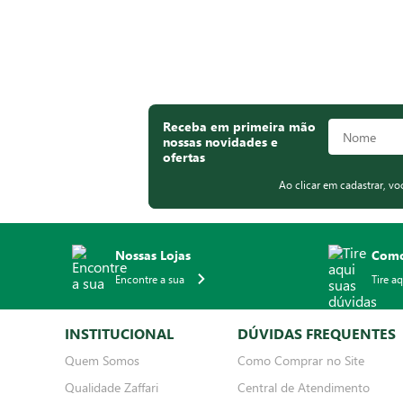
Receba em primeira mão
nossas novidades e
ofertas
Ao clicar em cadastrar, v
Nossas Lojas
Como
Encontre a sua
Tire a
INSTITUCIONAL
DÚVIDAS FREQUENTES
Quem Somos
Como Comprar no Site
Qualidade Zaffari
Central de Atendimento