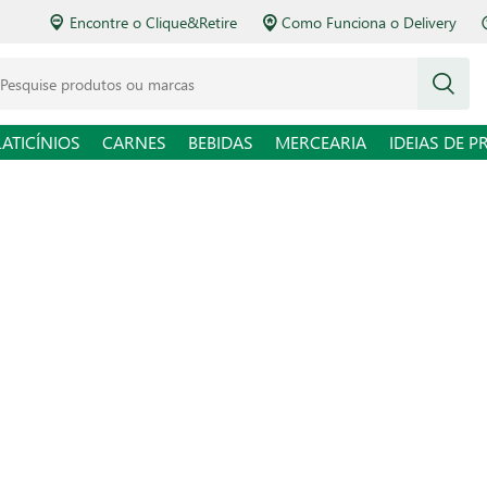
Encontre o Clique&Retire
Como Funciona o Delivery
squise produtos ou marcas
LATICÍNIOS
CARNES
BEBIDAS
MERCEARIA
IDEIAS DE P