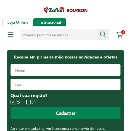
Loja Online
Institucional
Pesquise produtos ou marcas
0
Receba em primeira mão nossas novidades e ofertas
Qual sua região?
RS
SP
Cadastrar
Ao clicar em cadastrar, você concorda com o envio de nossas