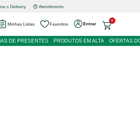
na o Delivery
Atendimento
0
Entrar
Minhas Listas
Favoritos
RESENTES
PRODUTOS EM ALTA
OFERTAS DO DIA
Don Luis Merlot Chileno Vinho
 juros