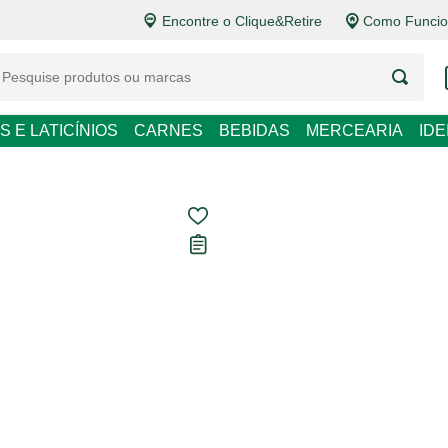
Encontre o Clique&Retire
Como Funcio
LATICÍNIOS
CARNES
BEBIDAS
MERCEARIA
IDEIAS DE P
Cousiño-Macul 
Tinto 750ml
Carregando avaliações...
R$ 49,50
R$ 66,00 / L
Em até
1
x de
R$ 49,50
sem